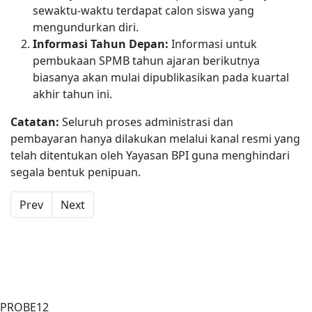
sewaktu-waktu terdapat calon siswa yang
mengundurkan diri.
Informasi Tahun Depan:
Informasi untuk
pembukaan SPMB tahun ajaran berikutnya
biasanya akan mulai dipublikasikan pada kuartal
akhir tahun ini.
Catatan:
Seluruh proses administrasi dan
pembayaran hanya dilakukan melalui kanal resmi yang
telah ditentukan oleh Yayasan BPI guna menghindari
segala bentuk penipuan.
Previous article: Tingkatkan Literasi, 50 Siswa SD BPI Je
Next article: Siswa-siswi SD BPI Dominasi FLS
Prev
Next